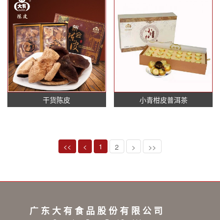
干货陈皮
小青柑皮普洱茶
共有 23 条记录 当前第 1 页/共有 2 页 每页显示 20 条
<<
<
1
2
>
>>
广东大有食品股份有限公司