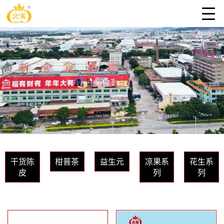
干货陈
柑普茶
益生元
凉果系
花生系
皮
列
列