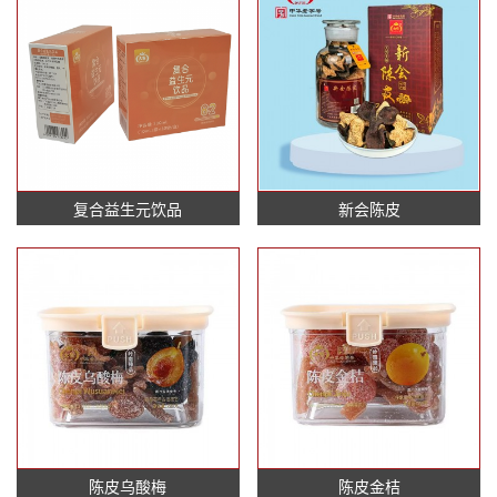
复合益生元饮品
新会陈皮
陈皮乌酸梅
陈皮金桔