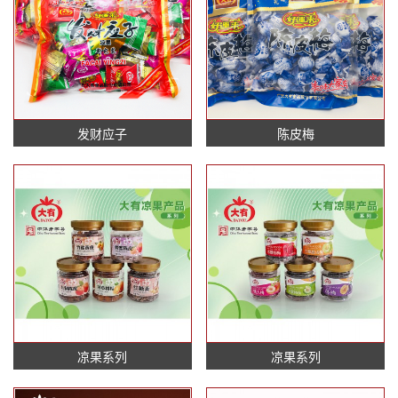
发财应子
陈皮梅
凉果系列
凉果系列