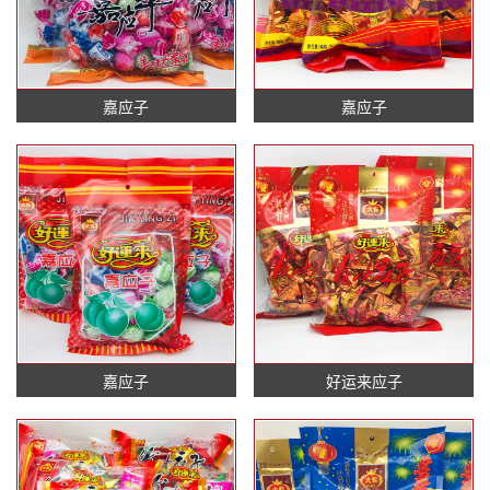
嘉应子
嘉应子
嘉应子
好运来应子