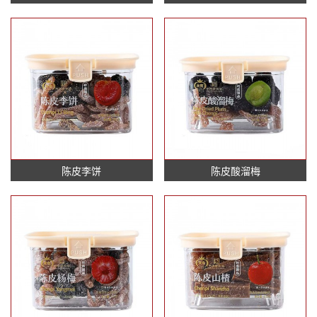
陈皮李饼
陈皮酸溜梅